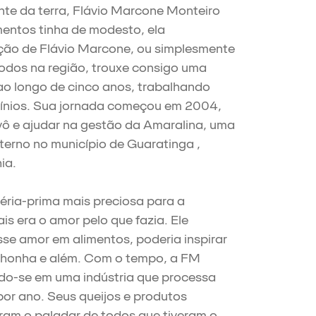
nte da terra, Flávio Marcone Monteiro
mentos tinha de modesto, ela
ão de Flávio Marcone, ou simplesmente
odos na região, trouxe consigo uma
ao longo de cinco anos, trabalhando
icínios. Sua jornada começou em 2004,
vô e ajudar na gestão da Amaralina, uma
erno no município de Guaratinga ,
ia.
éria-prima mais preciosa para a
is era o amor pelo que fazia. Ele
sse amor em alimentos, poderia inspirar
nhonha e além. Com o tempo, a FM
ndo-se em uma indústria que processa
 por ano. Seus queijos e produtos
aram o paladar de todos que tiveram o