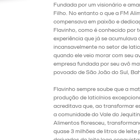
Fundada por um visionário e ama
Filho. No entanto o que a FM Ali
compensava em paixão e dedicaç
Flavinho, como é conhecido por t
experiência que já se acumulava 
incansavelmente no setor de lat
quando ele veio morar com seu a
empresa fundada por seu avô mat
povoado de São João do Sul, Bah
Flavinho sempre soube que a mat
produção de laticínios excepciona
acreditava que, ao transformar e
a comunidade do Vale do Jequiti
Alimentos floresceu, transforma
quase 3 milhões de litros de leite
derivados do leite logo conquist